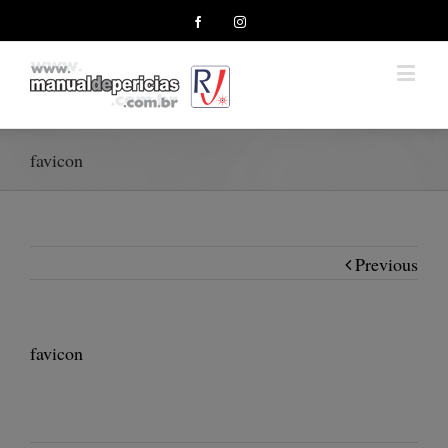
Facebook
Instagram
favicon
Previous
favicon