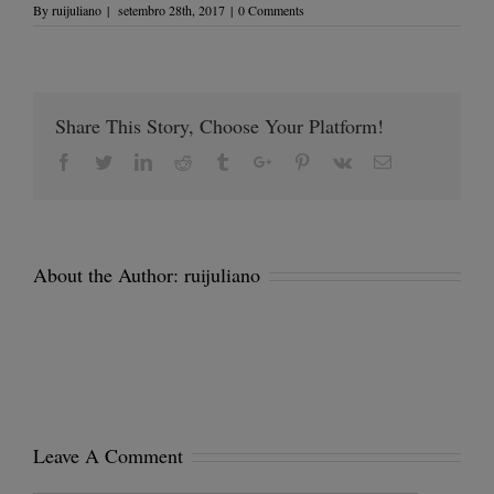
By
ruijuliano
|
setembro 28th, 2017
|
0 Comments
Share This Story, Choose Your Platform!
Facebook
Twitter
Linkedin
Reddit
Tumblr
Google+
Pinterest
Vk
Email
About the Author:
ruijuliano
Leave A Comment