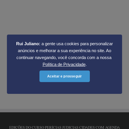
Rui Juliano:
a gente usa cookies para personalizar
anúncios e melhorar a sua experiência no site. Ao
continuar navegando, você concorda com a nossa
Política de Privacidade
.
Cadastrar meu e-mail
Aceitar e prosseguir
EDIÇÕES DO CURSO PERÍCIAS JUDICIAS CIDADES COM AGENDA