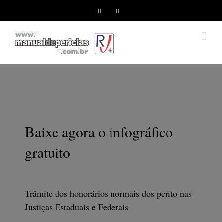
Facebook
Instagram
Baixe agora o infográfico
gratuito
Trâmite dos honorários normais dos perito nas
Justiças Estaduais e Federais