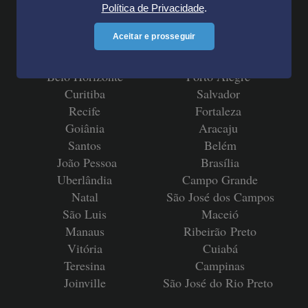
Política de Privacidade
.
EDIÇÕES DO CURSO PERÍCIAS JUDICIAS CIDADES COM AGENDA
PERMANENTE
Aceitar e prosseguir
São Paulo
Rio de Janeiro
Belo Horizonte
Porto Alegre
Curitiba
Salvador
Recife
Fortaleza
Goiânia
Aracaju
Santos
Belém
João Pessoa
Brasília
Uberlândia
Campo Grande
Natal
São José dos Campos
São Luis
Maceió
Manaus
Ribeirão
Preto
Vitória
Cuiabá
Teresina
Campinas
Joinville
São José do Rio Preto