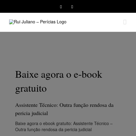
Facebook
Instagram
Baixe agora o e-book
gratuito
Assistente Técnico: Outra função rendosa da
pericia judicial
Baixe agora o ebook gratuito: Assistente Técnico –
Outra função rendosa da pericia judicial