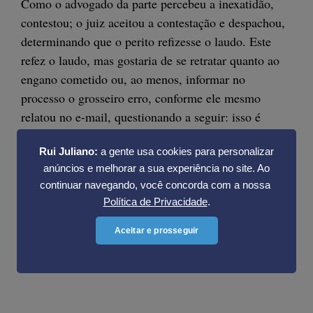
Como o advogado da parte percebeu a inexatidão,
contestou; o juiz aceitou a contestação e despachou,
determinando que o perito refizesse o laudo. Este
refez o laudo, mas gostaria de se retratar quanto ao
engano cometido ou, ao menos, informar no
processo o grosseiro erro, conforme ele mesmo
relatou no e-mail, questionando a seguir: isso é
possível ou ficará pior? ……
Rui Juliano:
a gente usa cookies para personalizar
Para continuar lendo digite o seu e-mail abaixo:
anúncios e melhorar a sua experiência no site. Ao
continuar navegando, você concorda com a nossa
Política de Privacidade
.
Aceitar e prosseguir
Cadastrar meu e-mail